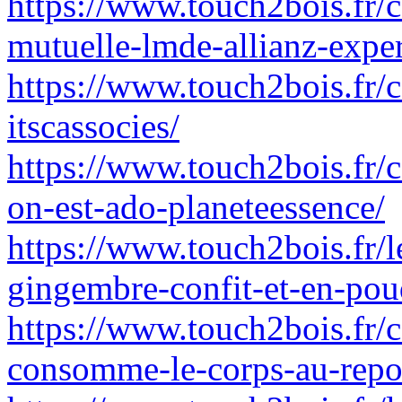
https://www.touch2bois.fr/
mutuelle-lmde-allianz-expe
https://www.touch2bois.fr/
itscassocies/
https://www.touch2bois.fr/
on-est-ado-planeteessence/
https://www.touch2bois.fr/l
gingembre-confit-et-en-poud
https://www.touch2bois.fr/
consomme-le-corps-au-repo