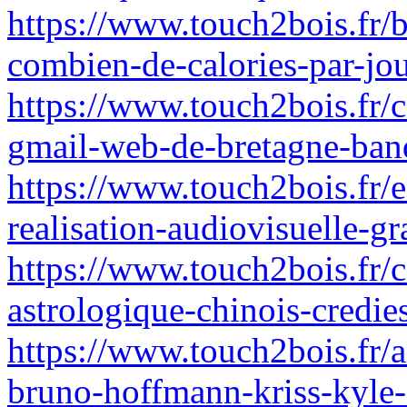
https://www.touch2bois.fr/b
combien-de-calories-par-jou
https://www.touch2bois.fr/
gmail-web-de-bretagne-banq
https://www.touch2bois.fr/e
realisation-audiovisuelle-gr
https://www.touch2bois.fr/
astrologique-chinois-credies
https://www.touch2bois.fr/
bruno-hoffmann-kriss-kyle-a