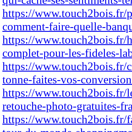
https://www.touch2bois.fr/p
comment-faire-quelle-banq
https://www.touch2bois.fr/h
complet-pour-les-fideles-lab
https://www.touch2bois.fr/
tonne-faites-vos-conversion
https://www.touch2bois.fr/l
retouche-photo-gratuites-fr
https://www.touch2bois.fr/