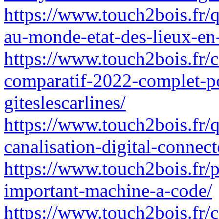
https://www.touch2bois.fr/qu
au-monde-etat-des-lieux-e
https://www.touch2bois.fr/c
comparatif-2022-complet-po
giteslescarlines/
https://www.touch2bois.fr/
canalisation-digital-connect
https://www.touch2bois.fr/p
important-machine-a-code/
https://www.touch2bois.fr/