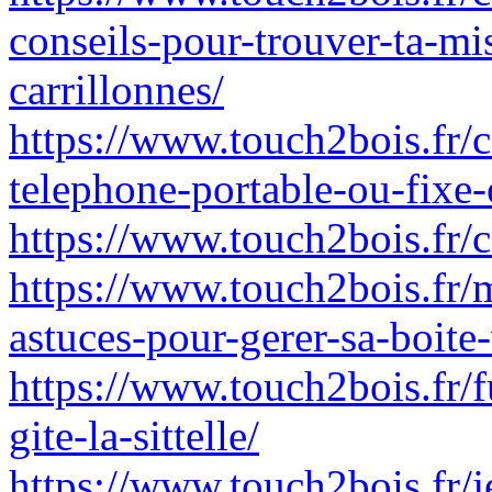
conseils-pour-trouver-ta-mi
carrillonnes/
https://www.touch2bois.fr
telephone-portable-ou-fixe-
https://www.touch2bois.fr/
https://www.touch2bois.fr/m
astuces-pour-gerer-sa-boite-
https://www.touch2bois.fr/
gite-la-sittelle/
https://www.touch2bois.fr/