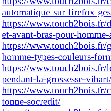
https://www.touch2bois.fr/
automatique-sur-firefox-gest
https://www.touch2bois.fr/
et-avant-bras-pour-homme-
https://www.touch2bois.fr/g
homme-types-couleurs-form
https://www.touch2bois.fr/le
pendant-la-grossesse-vibart
https://www.touch2bois.fr/
tonne-socredit/