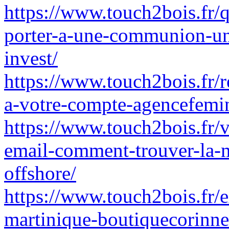
https://www.touch2bois.fr/
porter-a-une-communion-un
invest/
https://www.touch2bois.fr/
a-votre-compte-agencefemi
https://www.touch2bois.fr/
email-comment-trouver-la-me
offshore/
https://www.touch2bois.fr/e
martinique-boutiquecorinne