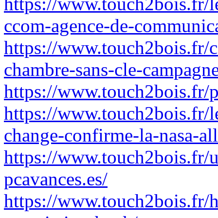
https://www.touch2bois.fr/l
ccom-agence-de-communica
https://www.touch2bois.fr/
chambre-sans-cle-campagne
https://www.touch2bois.fr/p
https://www.touch2bois.fr/l
change-confirme-la-nasa-al
https://www.touch2bois.fr
pcavances.es/
https://www.touch2bois.fr/