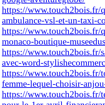
https://www.touch2bois.fr/q
ambulance-vsl-et-un-taxi-c
https://www.touch2bois.fr/q
monaco-boutique-museedus
https://www.touch2bois.fr/s
avec-word-stylishecommerc
https://www.touch2bois.fr/
femme-lequel-choisir-anjou-
https://www.touch2bois.fr/te
pour-le-1er-avril-financiera