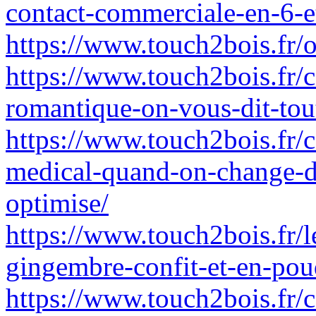
contact-commerciale-en-6-et
https://www.touch2bois.fr/ot
https://www.touch2bois.fr/
romantique-on-vous-dit-tou
https://www.touch2bois.fr/
medical-quand-on-change-d
optimise/
https://www.touch2bois.fr/l
gingembre-confit-et-en-po
https://www.touch2bois.fr/