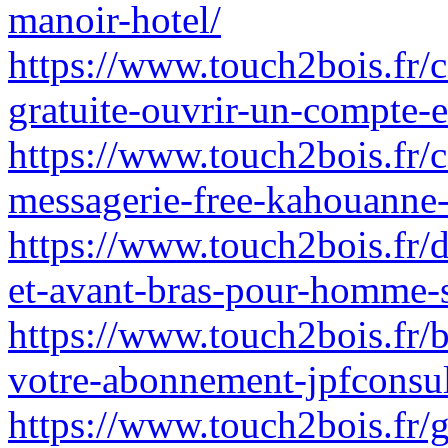
manoir-hotel/
https://www.touch2bois.fr/
gratuite-ouvrir-un-compte-
https://www.touch2bois.fr/
messagerie-free-kahouanne-
https://www.touch2bois.fr/
et-avant-bras-pour-homme-
https://www.touch2bois.fr/b
votre-abonnement-jpfconsul
https://www.touch2bois.fr/g