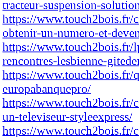
tracteur-suspension-solution
https://www.touch2bois.fr/
obtenir-un-numero-et-deveni
https://www.touch2bois.fr/lpo
rencontres-lesbienne-gited
https://www.touch2bois.fr/q
europabanquepro/
https://www.touch2bois.fr/ca
un-televiseur-styleexpress/
https://www.touch2bois.fr/